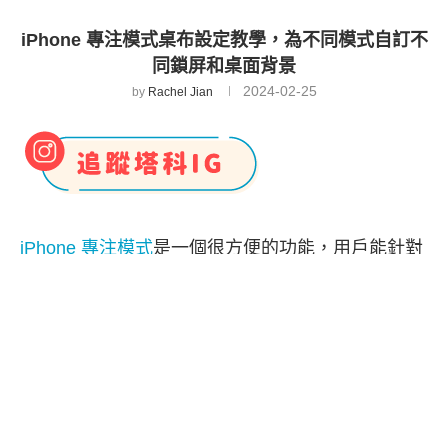
iPhone 專注模式桌布設定教學，為不同模式自訂不
同鎖屏和桌面背景
2024-02-25
by
Rachel Jian
iPhone 專注模式
是一個很方便的功能，用戶能針對
不同情境開啟不同專注模式（如：開車、閱讀、遊
戲等），還能限制開啟該模式時有哪些 App 能傳送
通知，以及想針對哪些聯絡人靜音，讓你在需要專
注時可降低干擾。
不過很少人知道我們可以自訂 iPhone 專注模式桌