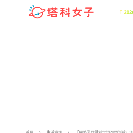
 20
首頁
生活資訊
「網路常見錯別字詞20題測驗」