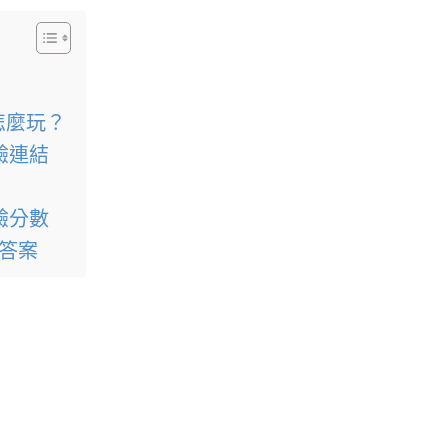
？
怎麼玩？
驗連結
目
驗分數
與答案