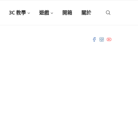
3C 教學
遊戲
開箱
關於