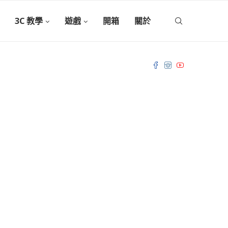
3C 教學
遊戲
開箱
關於