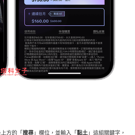
 最上方的「
搜尋
」欄位，並輸入「
黏土
」這組關鍵字，