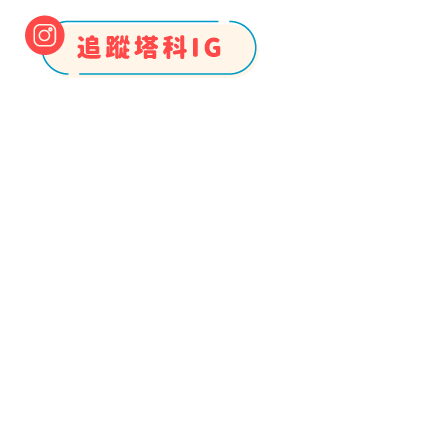
一般我們在
Mac 截圖
時，都是直接按
Shift 鍵 +
command 鍵 + 4
，然後畫出你想截圖的範圍，或
者有些人也會按
Shift 鍵 + command 鍵 + 3
直接
截圖整個畫面，然後該截圖就會自動儲存到 Mac，
我們最後再將該截圖傳到其他應用程式或分享給朋
友，但如果你根本沒有想儲存這張截圖，只是想直
接將 Mac 截圖複製貼上傳給朋友，那我們可以使用
一個小技巧，在截圖時直接複製到虛擬的「剪貼
板」上，最後就能在任何 App 中貼上截圖了，優點
是你事後就不用再手動刪除該截圖了！