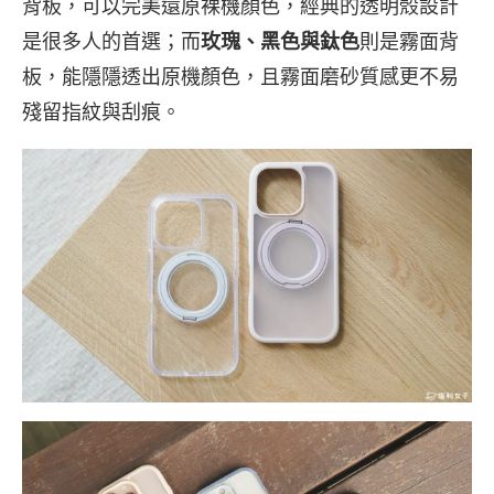
背板，可以完美還原裸機顏色，經典的透明殼設計
是很多人的首選；而
玫瑰、黑色與鈦色
則是霧面背
板，能隱隱透出原機顏色，且霧面磨砂質感更不易
殘留指紋與刮痕。