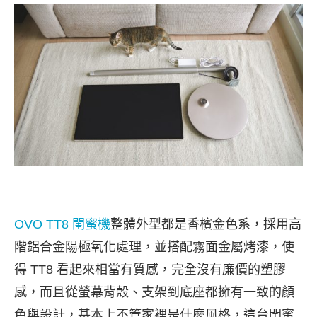
OVO TT8 閨蜜機
整體外型都是香檳金色系，採用高
階鋁合金陽極氧化處理，並搭配霧面金屬烤漆，使
得 TT8 看起來相當有質感，完全沒有廉價的塑膠
感，而且從螢幕背殼、支架到底座都擁有一致的顏
色與設計，基本上不管家裡是什麼風格，這台閨蜜