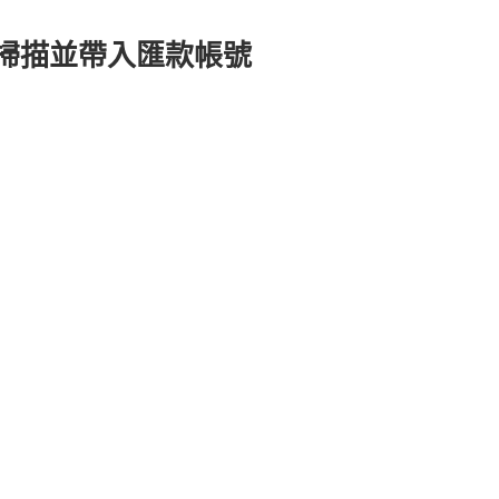
方便掃描並帶入匯款帳號