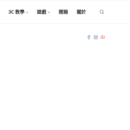
3C 教學
遊戲
開箱
關於