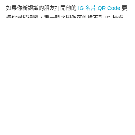
如果你新認識的朋友打開他的
IG 名片 QR Code
要
讓你掃描追蹤，那一時之間你可能找不到 IG 掃描
QR Code 的地方，其實之前
Instagram
app 確實有
內建掃描 QR Code 功能，不過自從 IG 更新了「分
享個人檔案」的使用介面後，右上角就沒有出現
「掃描」功能了，因此我們只要使用 iPhone 或
Android 手機內建的「相機 app」即可掃描 IG QR
Code！