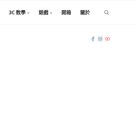
3C 教學
遊戲
開箱
關於