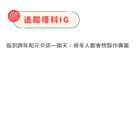
每到跨年和元旦這一兩天，很多人都會想製作專屬
自己的 IG 2024 回顧影片，或者有些人也會想將今
年的 2024 照片拼貼在一起，然後上傳到 IG 限時動
態跟大家分享。那無論你是想製作照片版或影片版
的 IG 年度回顧，都可以參考本篇教學，會分別教大
家如何製作 IG 2024 回顧影片和 IG 2024 回顧照片
拼貼，讓你可以依照個人偏好去製作
Instagram
年
度回顧。