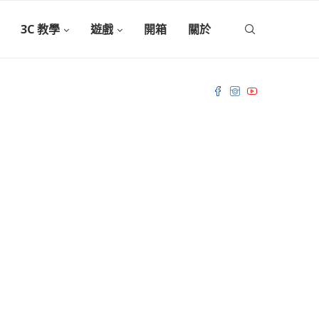
3C 教學
遊戲
開箱
關於