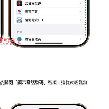
後
關閉
「
顯示發話號碼
」選項，這樣就輕鬆將