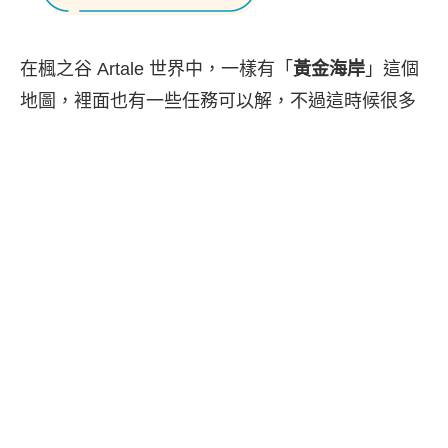
在楓之谷 Artale 世界中，一樣有「
黃金海岸
」這個
地圖，裡面也有一些任務可以解，不過這時候很多
玩家就想知道楓之谷黃金海岸怎麼去？其實我們只
要到
維多利亞港
、
天空之城
、
玩具城
這三個地方找
NPC「
旅遊嚮導
」，並花費 1500 楓幣就可以前往
黃金海岸了，以下會有詳細教學。
快速導覽