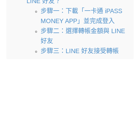
LINE 好友？
步驟一：下載「一卡通 iPASS
MONEY APP」並完成登入
步驟二：選擇轉帳金額與 LINE
好友
步驟三：LINE 好友接受轉帳