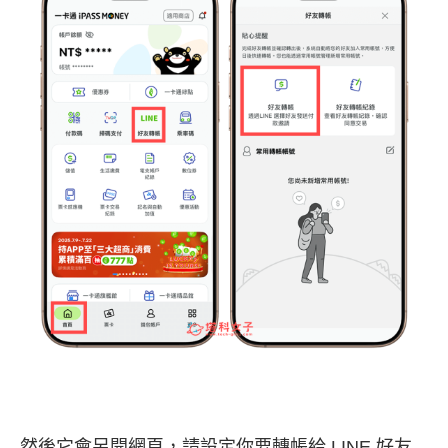
然後它會另開網頁，請設定你要轉帳給 LINE 好友