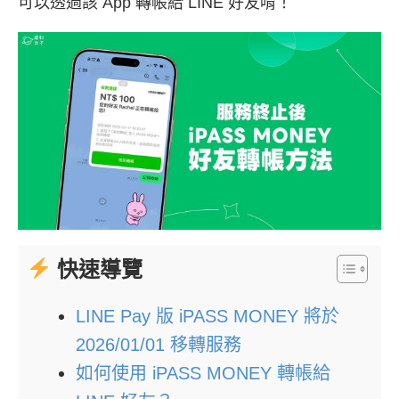
可以透過該 App 轉帳給 LINE 好友唷！
快速導覽
LINE Pay 版 iPASS MONEY 將於
2026/01/01 移轉服務
如何使用 iPASS MONEY 轉帳給