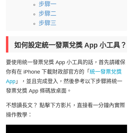
步驟一
步驟二
步驟三
如何設定統一發票兌獎 App 小工具？
要使用統一發票兌獎 App 小工具的話，首先請確保
你有在 iPhone 下載財政部官方的「
統一發票兌獎
App
」，並且完成登入，然後參考以下步驟將統一
發票兌獎 App 條碼放桌面。
不想讀長文？ 點擊下方影片，直接看一分鐘內實際
操作教學：