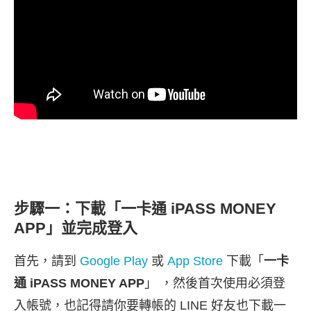
步驟一：下載「一卡通 iPASS MONEY
APP」並完成登入
首先，請到
Google Play
或
App Store
下載「
一卡
通 iPASS MONEY APP
」 ，然後首次使用必須登
入帳號，也記得請你要轉帳的 LINE 好友也下載一