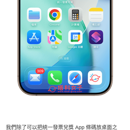
我們除了可以把統一發票兌獎 App 條碼放桌面之