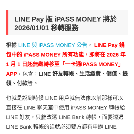
LINE Pay 版 iPASS MONEY 將於
2026/01/01 移轉服務
根據
LINE 與 iPASS MONEY 公告
，
LINE Pay 錢
包中的 iPASS MONEY 所有功能，即將在 2026 年
1 月 1 日起無縫轉移至「一卡通iPASS MONEY」
APP
，包含：
LINE 好友轉帳、生活繳費、儲值、提
領、付款
等。
也就是說到時候 LINE 用戶就無法像以前那樣可以
直接在 LINE 聊天室中使用 iPASS MONEY 轉帳給
LINE 好友，只能改選 LINE Bank 轉帳，而要透過
LINE Bank 轉帳的話就必須雙方都有申辦 LINE