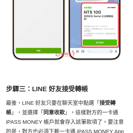
步驟三：LINE 好友接受轉帳
最後，LINE 好友只要在聊天室中點選「
接受轉
帳
」，並選擇「
同意收款
」，這樣對方的一卡通
iPASS MONEY 帳戶就會存入該筆款項了。要注意
的是，對方也必須下載一卡通 iPASS MONEY App