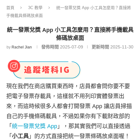
首頁
3C 教學
統一發票兌獎 App 小工具怎麼用？直接將
手機載具條碼放桌面
統一發票兌獎 App 小工具怎麼用？直接將手機載具
條碼放桌面
發佈時間
2025-07-09
更新時間
2025-11-30
by
Rachel Jian
現在我們在商店購買東西時，店員都會問你要不要
把電子發票存載具，這樣就不用列印實體發票出
來，而這時候很多人都會打開發票 App 讓店員掃描
自己的手機條碼載具，不過如果你有下載財政部的
「
統一發票兌獎 App
」，那其實我們可以直接透過
「
小工具
」的方式直接把統一發票條碼放桌面喔！