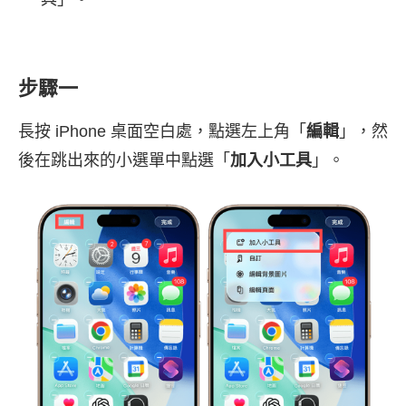
步驟一
長按 iPhone 桌面空白處，點選左上角「
編輯
」，然
後在跳出來的小選單中點選「
加入小工具
」。