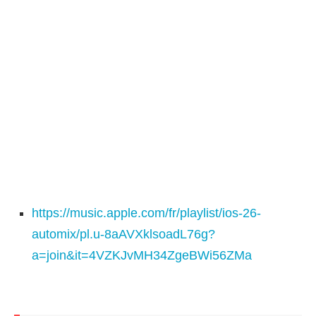
https://music.apple.com/fr/playlist/ios-26-
automix/pl.u-8aAVXklsoadL76g?
a=join&it=4VZKJvMH34ZgeBWi56ZMa