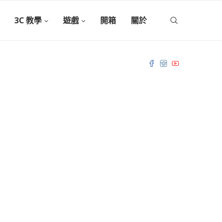
3C 教學
遊戲
開箱
關於