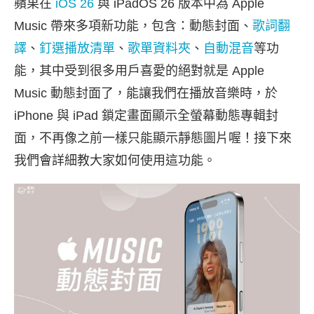
蘋果在
iOS 26
與 iPadOS 26 版本中為 Apple
Music 帶來多項新功能，包含：動態封面、
歌詞翻
譯
、
釘選播放清單
、
歌單資料夾
、
自動混音
等功
能，其中受到很多用戶喜愛的絕對就是 Apple
Music 動態封面了，能讓我們在播放音樂時，於
iPhone 與 iPad 鎖定畫面顯示全螢幕動態專輯封
面，不再像之前一樣只能顯示靜態圖片喔！接下來
我們會詳細教大家如何使用這功能。