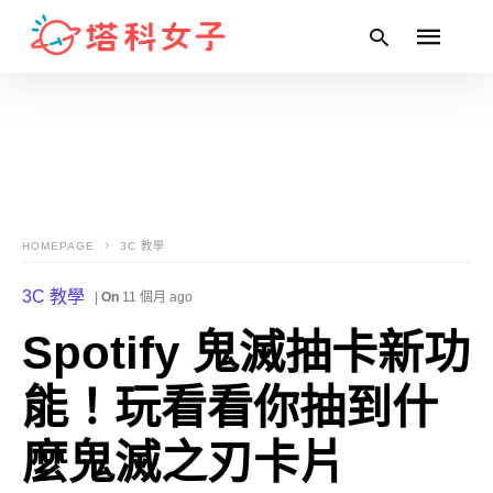
Type
your
search
query
and
HOMEPAGE
3C 教學
hit
enter:
3C 教學
|
On
11 個月 ago
Spotify 鬼滅抽卡新功
能！玩看看你抽到什
麼鬼滅之刃卡片