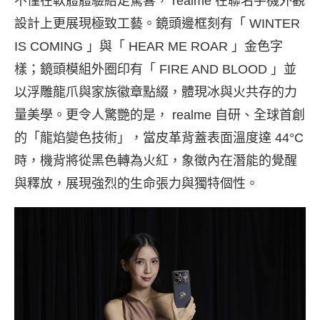
不僅在軟體體驗給足驚喜， realme 在聯名手機外觀
設計上更展現極致工藝。鏡頭邊框刻有「 WINTER
IS COMING 」與「 HEAR ME ROAR 」金色字
樣；鏡頭模組外圈印有「 FIRE AND BLOOD 」並
以浮雕龍爪與家族徽章點綴，體現冰與火共存的力
量美學。更令人驚艷的是， realme 自研、全球首創
的「龍焰變色技術」，當皮革背蓋表面溫度達 44°C
時，機背將從黑色轉為火紅，象徵內在潛能的覺醒
與釋放，展現強烈的生命張力與獨特個性。