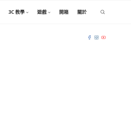
3C 教學
遊戲
開箱
關於