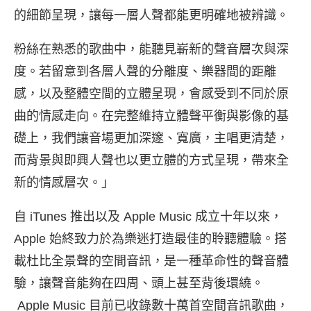
的細節呈現，
讓每一層人聲都能更明確地被辨識。
粉絲在熟悉的歌曲中，
能聽見嶄新的聲音層次與深
度。若留意到各層人聲的分離度、
樂器間的距離
感，以及整體空間的立體呈現，
會感受到不同於原
曲的情感走向。
在完整維持立體聲平衡與影像的基
礎上，我們讓音場更加深邃、
寬廣，主唱更清楚，
而背景與即興人聲也以更立體的方式呈現，
帶來全
新的情感層次。」
自 iTunes 推出以及 Apple Music 成立十年以來，
Apple 始終致力於為樂迷打造最
佳的聆聽體驗。搭
載杜比全景聲的空間音訊，
是一種革命性的聲音體
驗，讓聲音能夠在四周、頭上甚至背後環繞。
Apple Music 目前已收錄數十萬首空間音訊歌曲，