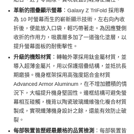
革新的摺疊顯示螢幕
：Galaxy Z TriFold 採用專
為 10 吋螢幕而生的嶄新顯示技術，左右向內收
折後，便能放入口袋，輕巧帶著走。為因應雙側
收折的作用力，吸震層多加了一道強化塗層，以
提升螢幕面板的耐衝擊性。
升級的機殼材質
：轉軸外罩採用鈦金屬材質，並
導入超薄金屬片，用以保護摺疊結構，並抵抗長
期磨損。機身框架採用高強度鋁合金材質
Advanced Armor Aluminum
，在不增加體積的情
況下，大幅提升機身堅固性。邊框結構可避免螢
幕相互碰觸，機背以陶瓷玻璃纖維強化複合材質
製成，實現纖薄機身設計之餘，還能有效防止破
裂。
每部裝置皆歷經最嚴格的品質檢測
：每部裝置皆