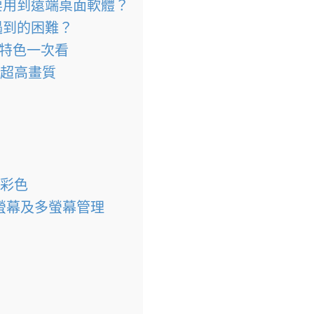
要用到遠端桌面軟體？
遇到的困難？
能特色一次看
S 超高畫質
真彩色
螢幕及多螢幕管理