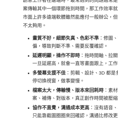
創意工作者在遠端時，最常遇到的問題通常是
案傳輸其中一個環節拖到時間，那工作效率就
市面上許多遠端軟體雖然能應付一般辦公，但
不太夠用。
畫質不好，細節失真、色彩不準
：修圖、
偏，導致判斷不準、需要反覆確認。
延遲明顯，操作不即時
：拖時間軸、拉關
一旦延遲高，就會一直等畫面跟上，工作
多螢幕支援不佳
：剪輯、設計、3D 都
停切換視窗，做事變慢。
檔案太大，傳輸慢、版本來回耗時
：素材
案、補傳、對版本，真正創作時間被壓縮
協作不直覺，溝通成本更高
：沒有語音、
只能靠截圖圈圈來回確認，溝通比修改更