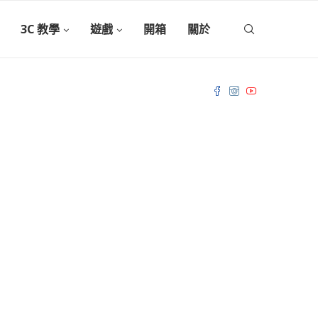
3C 教學
遊戲
開箱
關於