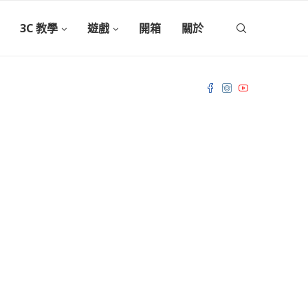
3C 教學
遊戲
開箱
關於