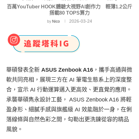
百萬YouTuber HOOK體驗大視野AI創作力 輕薄1.2公斤
搭載80 TOPS算力
2026-03-24
by
Nico
華碩發表全新
ASUS Zenbook A16
，攜手高通與微
軟共同亮相，展現三方在 AI 筆電生態系上的深度整
合，宣示 AI 行動運算邁入更高效、更直覺的應用。
承襲華碩雋永設計工藝， ASUS Zenbook A16 將輕
盈身形、細膩手感與旗艦級 AI 效能融於一身，在俐
落線條與自然色彩之間，勾勒出更洗鍊從容的精品
風貌。