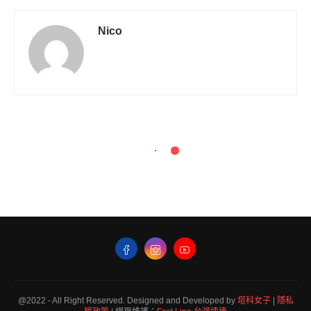
Nico
@2022 - All Right Reserved. Designed and Developed by
塔科女子
|
隱私