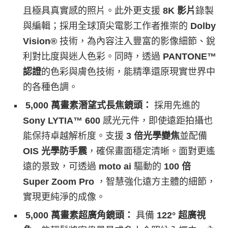
且極具真實感的照片。此外更支援
8K 影片
錄製
與編輯；採用全球頂尖電影工作者推崇的
Dolby
Vision
®
技術，為內容注入豐富的影像細節、銳
利對比度與迷人色彩。同時，透過
PANTONE™
認證
的色彩與膚色技術，能精準還原現實世界中
的各種色調。
5,000 萬畫素潛望式長焦鏡頭
：
採用先進的
Sony LYTIA™ 600
感光元件，即使遠距拍攝也
能保持卓越解析度。支援
3 倍光學變焦
並配備
OIS 光學防手震
，確保畫面穩定清晰。面對更遙
遠的景致，可透過
moto ai
驅動的
100 倍
Super Zoom Pro
，智慧強化遠方主體的細節，
實現更純淨的成像。
5,000 萬畫素超廣角鏡頭
：
具備
122° 超廣視