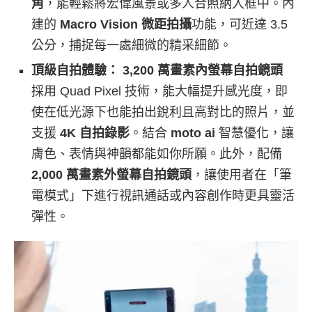
角
，能輕鬆將宏偉風景或多人合照納入框中。內
建的
Macro Vision 微距拍攝
功能，可近達 3.5
公分，捕捉每一處細微的精采細節。
頂級自拍體驗：
3,200 萬畫素內螢幕自拍鏡頭
採用 Quad Pixel 技術，能大幅提升感光度，即
使在低光源下也能拍出銳利且高對比的照片，並
支援
4K 自拍錄影
。結合
moto ai
智慧優化，讓
膚色、表情與神韻都能如你所願。此外，配備
2,000 萬畫素外螢幕自拍鏡頭
，讓使用者在「筆
電模式」下進行視訊通話或內容創作時更具靈活
彈性。