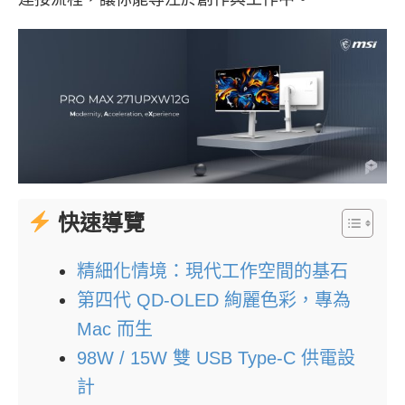
快速導覽
精細化情境：現代工作空間的基石
第四代 QD-OLED 絢麗色彩，專為
Mac 而生
98W / 15W 雙 USB Type-C 供電設
計