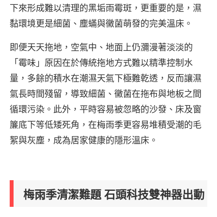
下來形成難以清理的黑垢雨霉斑，更重要的是，濕
黏環境更是細菌、塵蟎與黴菌萌發的完美溫床。
即便天天拖地，空氣中、地面上仍瀰漫著淡淡的
「霉味」原因在於傳統拖地方式難以精準控制水
量，多餘的積水在潮濕天氣下極難乾透，反而讓濕
氣長時間殘留，導致細菌、黴菌在拖布與地板之間
循環污染。此外，平時容易被忽略的沙發、床及窗
簾底下等低矮死角，在梅雨季更容易堆積受潮的毛
絮與灰塵，成為居家健康的隱形溫床。
梅雨季清潔難題 石頭科技雙神器出動