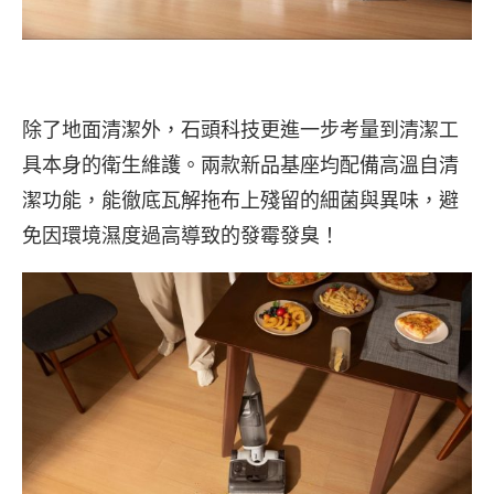
除了地面清潔外，石頭科技更進一步考量到清潔工
具本身的衛生維護。兩款新品基座均配備高溫自清
潔功能，能徹底瓦解拖布上殘留的細菌與異味，避
免因環境濕度過高導致的發霉發臭！