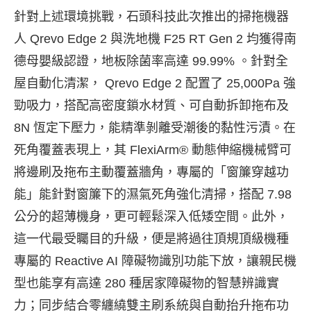
針對上述環境挑戰，石頭科技此次推出的掃拖機器
人 Qrevo Edge 2 與洗地機 F25 RT Gen 2 均獲得南
德母嬰級認證，地板除菌率高達 99.99% 。針對全
屋自動化清潔， Qrevo Edge 2 配置了 25,000Pa 強
勁吸力，搭配高密度鎖水材質、可自動拆卸拖布及
8N 恆定下壓力，能精準剝離受潮後的黏性污漬。在
死角覆蓋表現上，其 FlexiArm® 動態伸縮機械臂可
將邊刷及拖布主動覆蓋牆角，專屬的「窗簾穿越功
能」能針對窗簾下的濕氣死角強化清掃，搭配 7.98
公分的超薄機身，更可輕鬆深入低矮空間。此外，
這一代最受矚目的升級，便是將過往頂規頂級機種
專屬的 Reactive AI 障礙物識別功能下放，讓親民機
型也能享有高達 280 種居家障礙物的智慧辨識實
力；同步結合零纏繞雙主刷系統與自動抬升拖布功