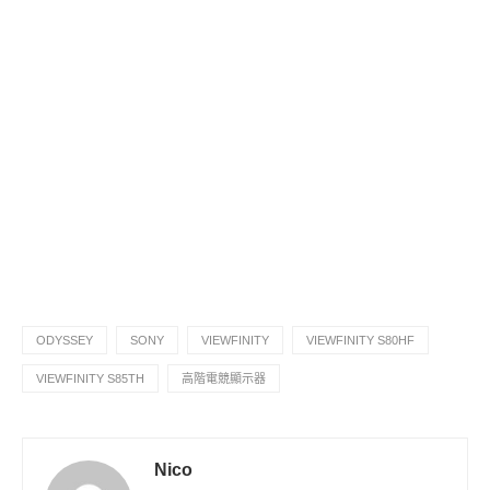
ODYSSEY
SONY
VIEWFINITY
VIEWFINITY S80HF
VIEWFINITY S85TH
高階電競顯示器
Nico