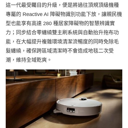
這一代最受矚目的升級，便是將過往頂規頂級機種
專屬的 Reactive AI 障礙物識別功能下放，讓親民機
型也能享有高達 280 種居家障礙物的智慧辨識實
力；同步結合零纏繞雙主刷系統與自動抬升拖布功
能，在大幅提升複雜環境清潔流暢度的同時免除毛
髮纏繞，確保跨區域清潔時不會造成地毯二次受
潮，維持全域乾爽。