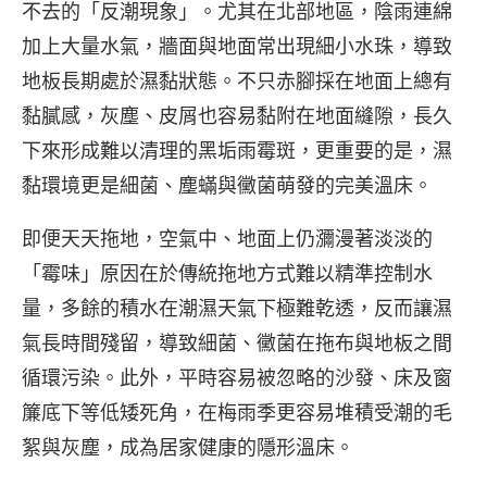
不去的「反潮現象」。尤其在北部地區，陰雨連綿
加上大量水氣，牆面與地面常出現細小水珠，導致
地板長期處於濕黏狀態。不只赤腳採在地面上總有
黏膩感，灰塵、皮屑也容易黏附在地面縫隙，長久
下來形成難以清理的黑垢雨霉斑，更重要的是，濕
黏環境更是細菌、塵蟎與黴菌萌發的完美溫床。
即便天天拖地，空氣中、地面上仍瀰漫著淡淡的
「霉味」原因在於傳統拖地方式難以精準控制水
量，多餘的積水在潮濕天氣下極難乾透，反而讓濕
氣長時間殘留，導致細菌、黴菌在拖布與地板之間
循環污染。此外，平時容易被忽略的沙發、床及窗
簾底下等低矮死角，在梅雨季更容易堆積受潮的毛
絮與灰塵，成為居家健康的隱形溫床。