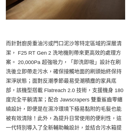
而針對廚房重油污或門口泥沙等特定區域的深層清
潔， F25 RT Gen 2 洗地機則帶來更高效的處理方
案。 20,000Pa 超強吸力，「即洗即吸」設計在刷
洗後立即帶走污水，確保接觸地面的刷頭始終保持
潔淨狀態；面對反潮季節最易受潮積塵的家具底
部，該機型搭載 Flatreach 2.0 技術，支援機身 180
度完全平躺清潔；配合 Jawscrapers 雙重鯊齒零纏
繞設計，即便是在濕冷環境下極易黏附的毛髮也能
被有效清除！此外，為提升日常使用的便利性，這
一代特別導入了全新輔助輪設計，並結合污水箱提