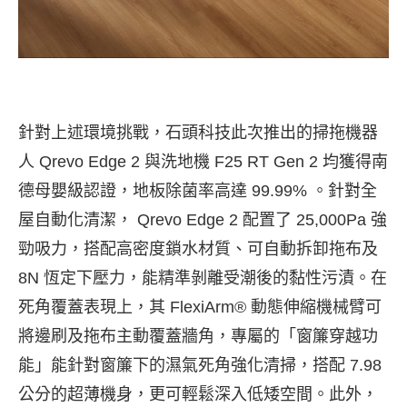
針對上述環境挑戰，石頭科技此次推出的掃拖機器
人 Qrevo Edge 2 與洗地機 F25 RT Gen 2 均獲得南
德母嬰級認證，地板除菌率高達 99.99% 。針對全
屋自動化清潔， Qrevo Edge 2 配置了 25,000Pa 強
勁吸力，搭配高密度鎖水材質、可自動拆卸拖布及
8N 恆定下壓力，能精準剝離受潮後的黏性污漬。在
死角覆蓋表現上，其 FlexiArm® 動態伸縮機械臂可
將邊刷及拖布主動覆蓋牆角，專屬的「窗簾穿越功
能」能針對窗簾下的濕氣死角強化清掃，搭配 7.98
公分的超薄機身，更可輕鬆深入低矮空間。此外，