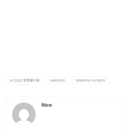
AI QLED 智慧顯示器
SAMSUNG
SAMSUNG AI WEEK
Nico