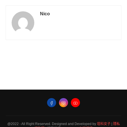
Nico
@2022 - All Right Reserved. Designed and Developed by
塔科女子
|
隱私