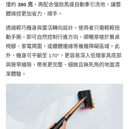
僅約
380 克
，再配合強勁馬達自動牽引洗地，讓整
體操控更加省力、順手。
透過輕巧機身與靈活轉向設計，使用者只需輕輕扭
動手腕，即可自然控制行進方向，順暢穿梭於餐桌
椅腳、家電周圍，或櫃體邊緣等複雜障礙區域。此
外，機身可平躺至 170°，更容易深入低矮家具底部
與狹窄縫隙，帶來更完整、細緻且無死角的地面清
潔體驗。