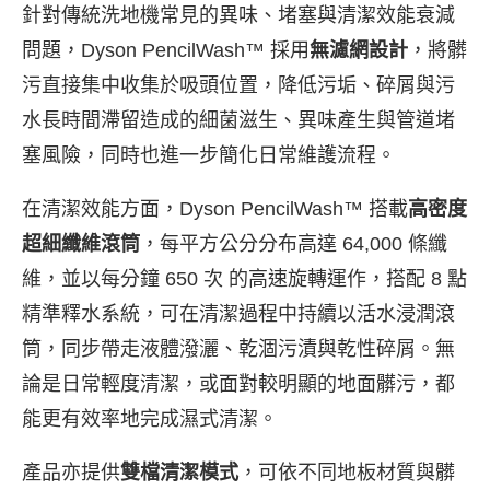
針對傳統洗地機常見的異味、堵塞與清潔效能衰減
問題，Dyson PencilWash™ 採用
無濾網設計
，將髒
污直接集中收集於吸頭位置，降低污垢、碎屑與污
水長時間滯留造成的細菌滋生、異味產生與管道堵
塞風險，同時也進一步簡化日常維護流程。
在清潔效能方面，Dyson PencilWash™ 搭載
高密度
超細纖維滾筒
，每平方公分分布高達 64,000 條纖
維，並以每分鐘 650 次 的高速旋轉運作，搭配 8 點
精準釋水系統，可在清潔過程中持續以活水浸潤滾
筒，同步帶走液體潑灑、乾涸污漬與乾性碎屑。無
論是日常輕度清潔，或面對較明顯的地面髒污，都
能更有效率地完成濕式清潔。
產品亦提供
雙檔清潔模式
，可依不同地板材質與髒