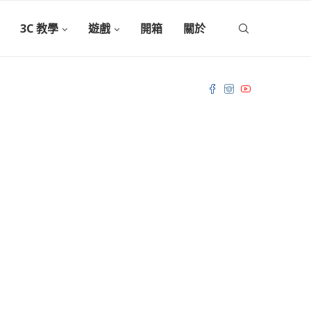
3C 教學
遊戲
開箱
關於