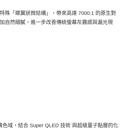
板，透過特殊「蝶翼狀微結構」，帶來高達 7000:1 的原生對
過渡更加自然細膩，進一步改善傳統螢幕灰霧感與漏光現
全景廣色域，結合 Super QLED 技術 與超級量子點層的化