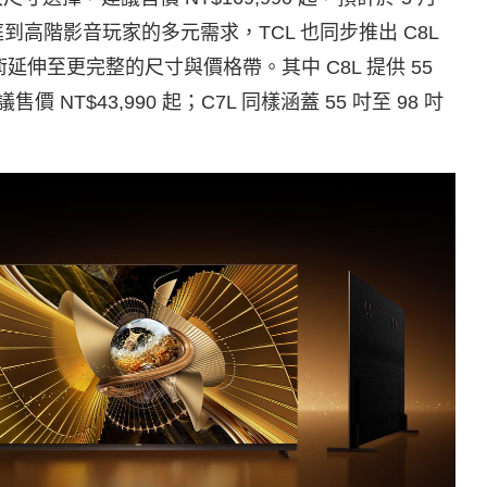
高階影音玩家的多元需求，TCL 也同步推出 C8L
核心技術延伸至更完整的尺寸與價格帶。其中 C8L 提供 55
價 NT$43,990 起；C7L 同樣涵蓋 55 吋至 98 吋