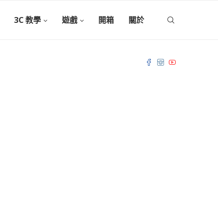
3C 教學
遊戲
開箱
關於