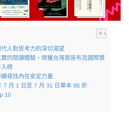
現代人對思考力的深切渴望
真實的閱讀體驗，榮獲台灣首座布克國際獎
步入榜
持續尋找內在安定力量
 月 1 日至 7 月 31 日單本 85 折
p 10