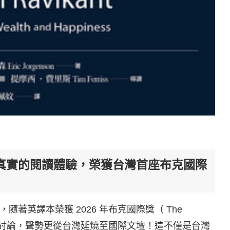
真實的閱讀體驗，榮獲台灣首座布克國際
著英譯本榮獲 2026 年布克國際獎（ The
），再度掀起熱烈討論，聲勢更從台灣延燒至國際文壇！這不僅是台灣