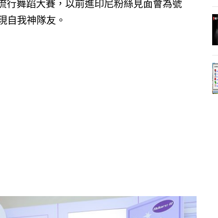
流行舞蹈大賽，以前進印尼粉絲見面會為號
展現自我神隊友。