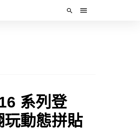
Type
your
search
query
and
hit
enter:
16 系列登
 翻玩動態拼貼