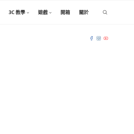
3C 教學
遊戲
開箱
關於