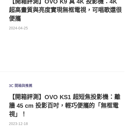
【開箱評測】OVO K9 真 4K 投影機：4K
超高畫質與亮度實現無框電視，可唱歌還很
便攜
2024-04-25
3C 開箱與推薦
【開箱評測】OVO KS1 超短焦投影機：離
牆 45 cm 投影百吋，輕巧便攜的「無框電
視」！
2023-12-18