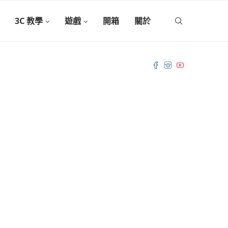
3C 教學
遊戲
開箱
關於