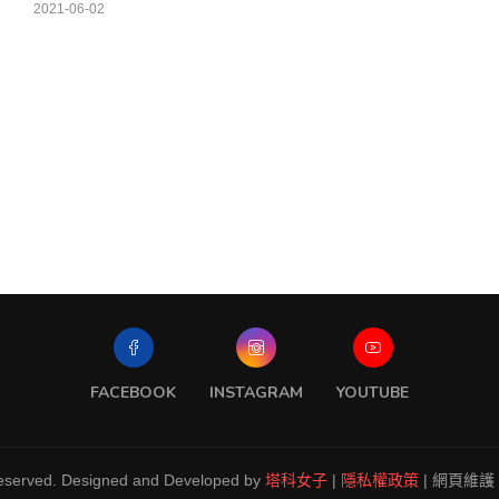
2021-06-02
FACEBOOK
INSTAGRAM
YOUTUBE
Reserved. Designed and Developed by
塔科女子
|
隱私權政策
| 網頁維護