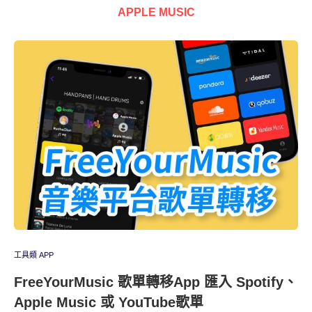
APPLE MUSIC
工具類 APP
FreeYourMusic 歌單轉移App 匯入 Spotify、
Apple Music 或 YouTube歌單