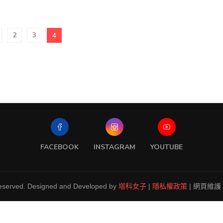
2
3
4
FACEBOOK
INSTAGRAM
YOUTUBE
Reserved. Designed and Developed by
塔科女子
|
隱私權政策
| 網頁維護