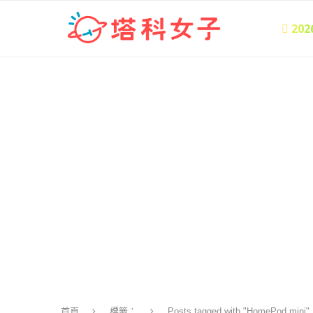
 20
首頁
標籤：
Posts tagged with "HomePod mini"