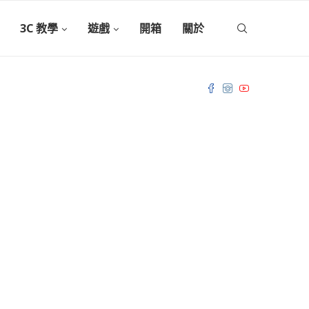
3C 教學
遊戲
開箱
關於