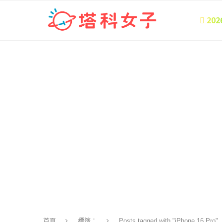
 20
首頁
標籤：
Posts tagged with "iPhone 16 Pro"