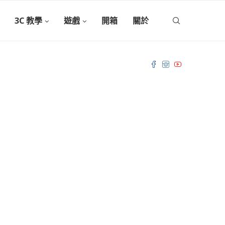
3C 教學
遊戲
開箱
關於