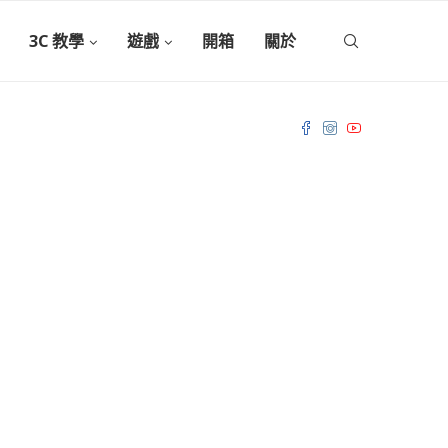
3C 教學
遊戲
開箱
關於