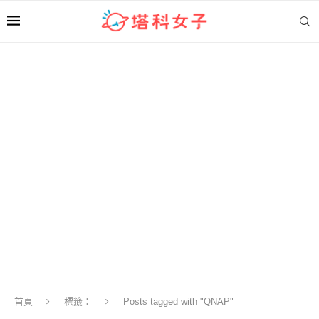
首頁
標籤：
Posts tagged with "QNAP"