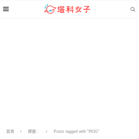
首頁
標籤：
Posts tagged with "ROG"