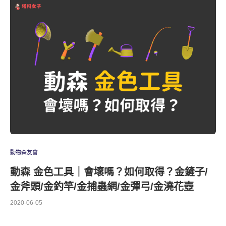
動物森友會
動森 金色工具｜會壞嗎？如何取得？金鏟子/
金斧頭/金釣竿/金捕蟲網/金彈弓/金澆花壺
2020-06-05