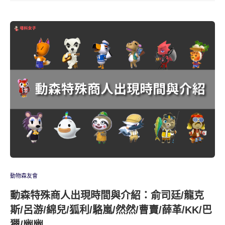
動物森友會
動森特殊商人出現時間與介紹：俞司廷/龍克
斯/呂游/綿兒/狐利/駱嵐/然然/曹賣/薛革/KK/巴
獵/幽幽