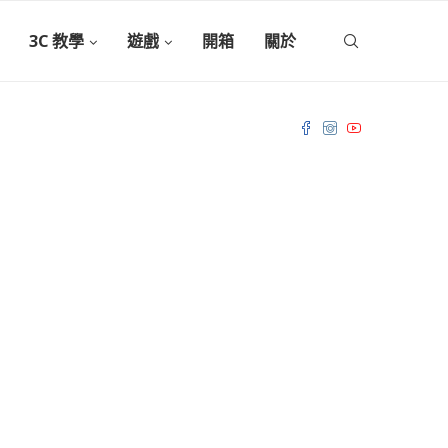
3C 教學
遊戲
開箱
關於