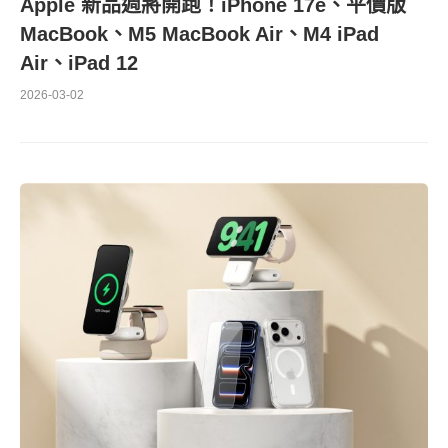
Apple 新品週將開跑！iPhone 17e、平價版
MacBook、M5 MacBook Air、M4 iPad
Air、iPad 12
2026-03-02