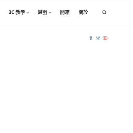
3C 教學
遊戲
開箱
關於