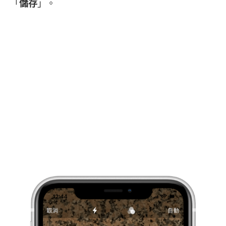
「
儲存
」。