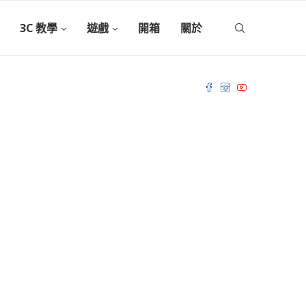
3C 教學
遊戲
開箱
關於