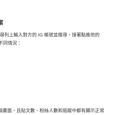
案
的搜尋列上輸入對方的 IG 帳號並搜尋，接著點進他的
種不同情況：
個畫面，且貼文數、粉絲人數和追蹤中都有顯示正常