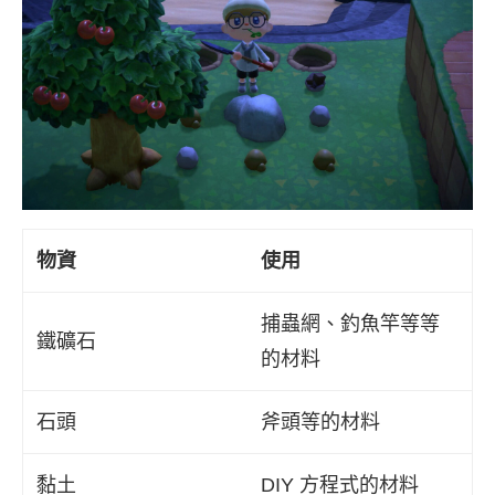
物資
使用
捕蟲網、釣魚竿等等
鐵礦石
的材料
石頭
斧頭等的材料
黏土
DIY 方程式的材料