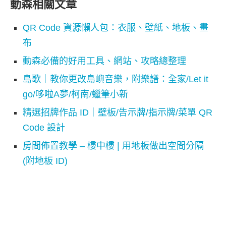
動森相關文章
QR Code 資源懶人包：衣服、壁紙、地板、畫
布
動森必備的好用工具、網站、攻略總整理
島歌｜教你更改島嶼音樂，附樂譜：全家/Let it
go/哆啦A夢/柯南/蠟筆小新
精選招牌作品 ID｜壁板/告示牌/指示牌/菜單 QR
Code 設計
房間佈置教學 – 樓中樓 | 用地板做出空間分隔
(附地板 ID)