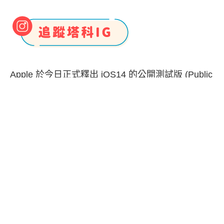
Apple 於今日正式釋出 iOS14 的公開測試版 (Public
Beta)，iOS14 新增了許多令人期待的新功能，包含
主畫面小工具
、
子母畫面
、
App 資料庫
及各種隱私
的增強等等。
如果你也迫不及待想搶先體驗 iOS14，那麼可以按
照本文的教學，將 iPhone 安裝最新版的 iOS14 公
開測試版 (Public Beta)。